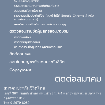
ระเบียบและทุนรางวัล
รางวัลตัวแทนคุณภาพดีเด่นแห่งชาติ
วันประกันชีวิตแห่งชาติ
รายงานธุรกิจประกันชีวิต (แนะนำให้ใช้ Google Chrome สำหรับ
ดาวน์โหลดเอกสาร)
เอกสารอ่านเสริมสอบ ศศ.เพชรยอดมงกุฎ
ตรวจสอบรายชื่อผู้มีสิทธิสอบ/อบรม
ตรวจผลสอบ
ตรวจชื่อผู้มีสิทธิสอบ
ประกาศรายชื่อผู้มีสิทธิ-ผู้ผ่านการอบรมฯ
ติดต่อสมาคม
สอบใบอนุญาตตัวแทนประกันชีวิต
Copayment
ติดต่อสมาคม
สมาคมประกันชีวิตไทย
เลขที่ 36/1 ซอยสะพานคู่ ถนนพระรามที่ 4 แขวงทุ่งมหาเมฆ เขตสาทร
กรุงเทพฯ 10120
โทร 0-2679-8080